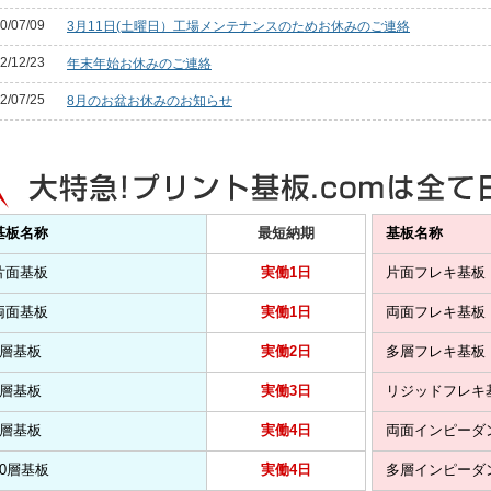
0/07/09
3月11日(土曜日）工場メンテナンスのためお休みのご連絡
2/12/23
年末年始お休みのご連絡
2/07/25
8月のお盆お休みのお知らせ
基板名称
最短納期
基板名称
片面基板
実働1日
片面フレキ基板
両面基板
実働1日
両面フレキ基板
4層基板
実働2日
多層フレキ基板
6層基板
実働3日
リジッドフレキ
8層基板
実働4日
両面インピーダ
10層基板
実働4日
多層インピーダ