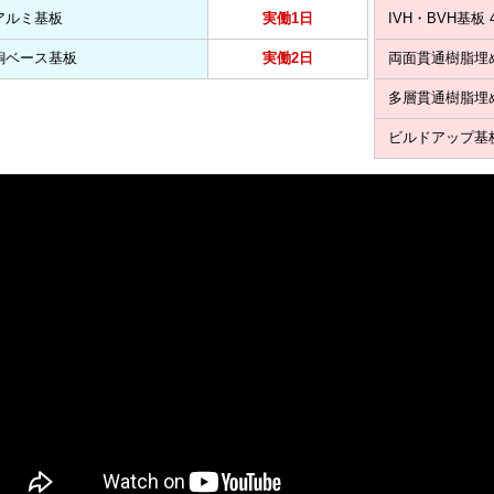
アルミ基板
実働1日
IVH・BVH基板
銅ベース基板
実働2日
両面貫通樹脂埋
多層貫通樹脂埋
ビルドアップ基